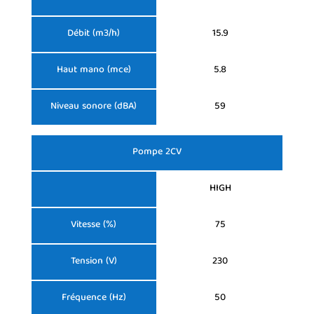
Débit (m3/h)
15.9
Haut mano (mce)
5.8
Niveau sonore (dBA)
59
Pompe 2CV
HIGH
Vitesse (%)
75
Tension (V)
230
Fréquence (Hz)
50