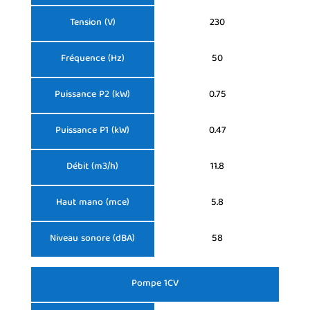
Tension (V)
230
Fréquence (Hz)
50
Puissance P2 (kW)
0.75
Puissance P1 (kW)
0.47
Débit (m3/h)
11.8
Haut mano (mce)
5.8
Niveau sonore (dBA)
58
Pompe 1CV