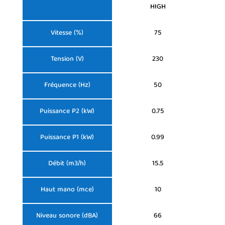
HIGH
Vitesse (%)
75
Tension (V)
230
Fréquence (Hz)
50
Puissance P2 (kW)
0.75
Puissance P1 (kW)
0.99
Débit (m3/h)
15.5
Haut mano (mce)
10
Niveau sonore (dBA)
66