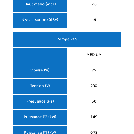
Haut mano (mce)
2.6
Niveau sonore (dBA)
49
Pompe 2CV
MEDIUM
Vitesse (%)
75
Tension (V)
230
Fréquence (Hz)
50
Puissance P2 (kW)
1.49
Puissance P1 (kW)
0.73