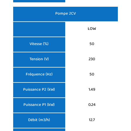
Pompe 2CV
LOW
Vitesse (%)
50
Tension (V)
230
Fréquence (Hz)
50
Puissance P2 (kW)
1.49
Puissance P1 (kW)
0.24
Débit (m3/h)
12.7