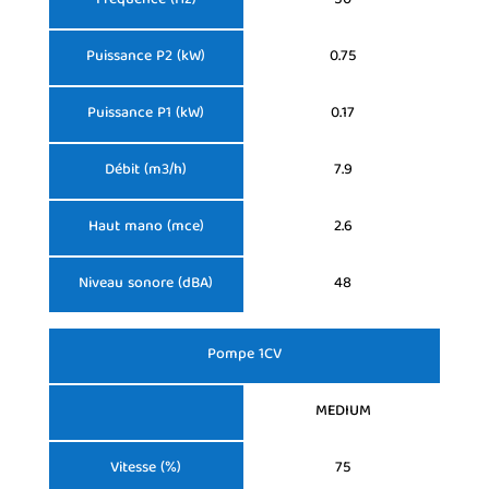
Fréquence (Hz)
50
Puissance P2 (kW)
0.75
Puissance P1 (kW)
0.17
Débit (m3/h)
7.9
Haut mano (mce)
2.6
Niveau sonore (dBA)
48
Pompe 1CV
MEDIUM
Vitesse (%)
75