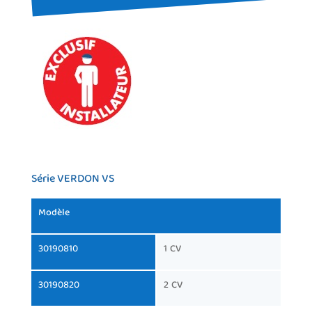
Série VERDON VS
Modèle
30190810
1 CV
30190820
2 CV