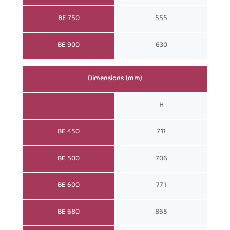
BE 750
555
BE 900
630
Dimensions (mm)
H
BE 450
711
BE 500
706
BE 600
771
BE 680
865