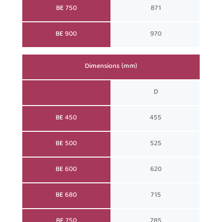
BE 750
871
BE 900
970
Dimensions (mm)
D
BE 450
455
BE 500
525
BE 600
620
BE 680
715
BE 750
785