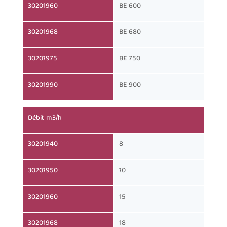
30201960
BE 600
30201968
BE 680
30201975
BE 750
30201990
BE 900
Débit m3/h
30201940
8
30201950
10
30201960
15
30201968
18