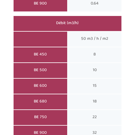
BE 900
0.64
Débit (m3/h)
50 m3 / h / m2
BE 450
8
BE 500
10
BE 600
15
BE 680
18
BE 750
22
BE 900
32