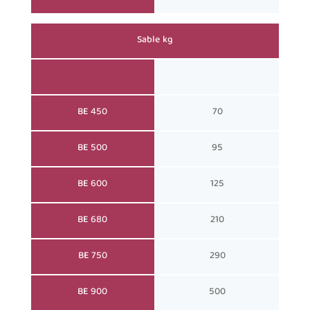
Sable kg
BE 450
70
BE 500
95
BE 600
125
BE 680
210
BE 750
290
BE 900
500