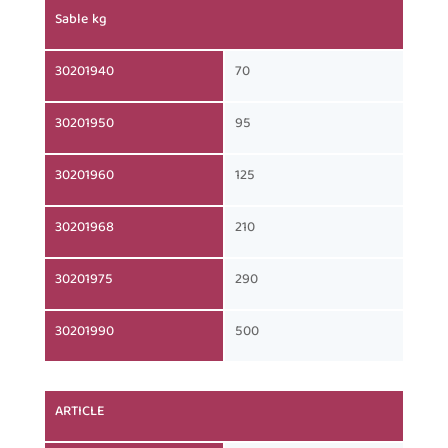
Sable kg
30201940
70
30201950
95
30201960
125
30201968
210
30201975
290
30201990
500
ARTICLE