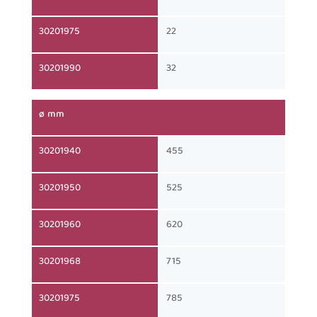
30201975
22
30201990
32
ø mm
30201940
455
30201950
525
30201960
620
30201968
715
30201975
785