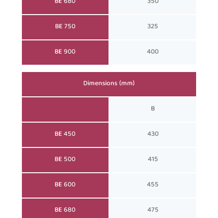
BE 680
350
BE 750
325
BE 900
400
Dimensions (mm)
B
BE 450
430
BE 500
415
BE 600
455
BE 680
475