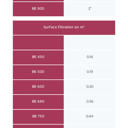
BE 900
2"
Surface filtration en m²
BE 450
0.16
BE 500
0.19
BE 600
0.30
BE 680
0.36
BE 750
0.44