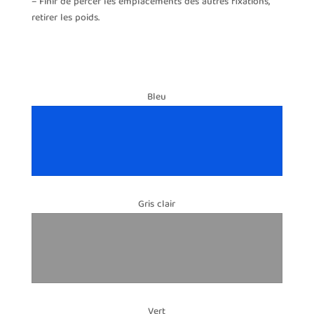
– Finir de percer les emplacements des autres fixations,
retirer les poids.
Bleu
Gris clair
Vert