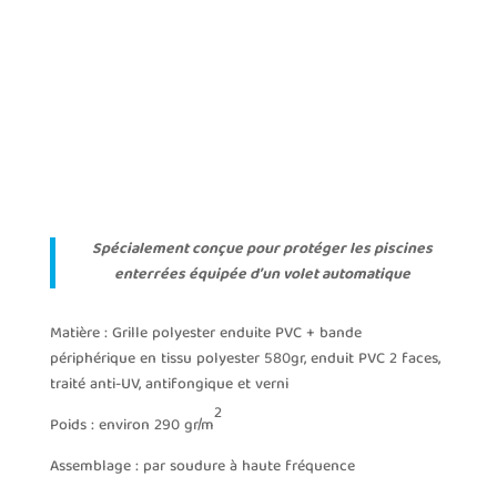
Une question ? Un devis ?
N’hésitez pas à consulter votre technico-commercial
Spécialement conçue pour protéger les piscines
enterrées équipée d’un volet automatique
Matière : Grille polyester enduite PVC + bande
périphérique en tissu polyester 580gr, enduit PVC 2 faces,
traité anti-UV, antifongique et verni
2
Poids : environ 290 gr/m
Assemblage : par soudure à haute fréquence