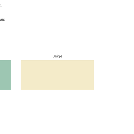
).
uis
Beige