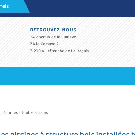
nels
RETROUVEZ-NOUS
34, chemin de la Camave
ZA la Camave 2
31290 Villefranche de Lauragais
 sécurités - toutes saisons
s piscines à structure bois installées h