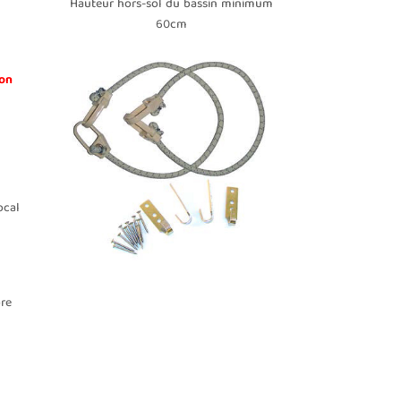
Hauteur hors-sol du bassin minimum
60cm
non
ocal
bre