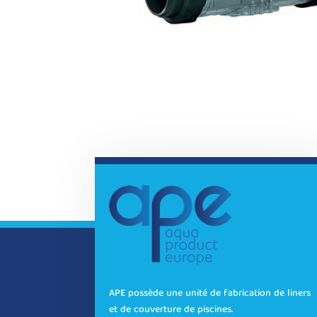
APE possède une unité de fabrication de liners
et de couverture de piscines.