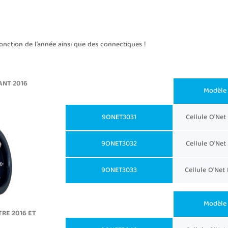
fonction de l’année ainsi que des connectiques !
ANT 2016
Modèle 
9ONET3031
Cellule O'Net
9ONET3032
Cellule O'Net
9ONET3033
Cellule O'Net
Modèle 
RE 2016 ET